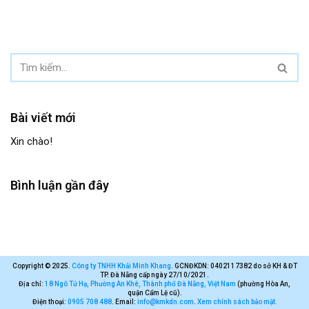
Bài viết mới
Xin chào!
Bình luận gần đây
Copyright © 2025.
Công ty TNHH Khải Minh Khang
. GCNĐKDN: 0402117382 do sở KH & ĐT
TP. Đà Nẵng cấp ngày 27/10/2021.
Địa chỉ:
18 Ngô Tử Hạ, Phường An Khê, Thành phố Đà Nẵng, Việt Nam
(phường Hòa An,
quận Cẩm Lệ cũ).
Điện thoại:
0905 708 488
. Email:
info@kmkdn.com
.
Xem chính sách bảo mật.