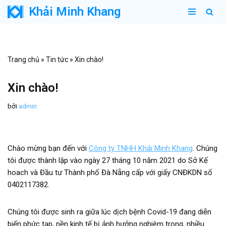
Khải Minh Khang
Chuyển
tới
nội
Trang chủ
»
Tin tức
»
Xin chào!
dung
Xin chào!
bởi
admin
Chào mừng bạn đến với
Công ty TNHH Khải Minh Khang
. Chúng
tôi được thành lập vào ngày 27 tháng 10 năm 2021 do Sở Kế
hoach và Đầu tư Thành phố Đà Nẵng cấp với giấy CNĐKDN số
0402117382.
Chúng tôi được sinh ra giữa lúc dịch bệnh Covid-19 đang diễn
biến phức tạp, nền kinh tế bị ảnh hưởng nghiêm trọng, nhiều